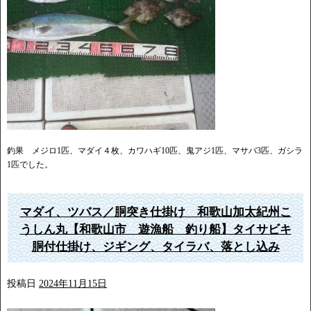
釣果 メジロ1匹、マダイ４枚、カワハギ10匹、鬼アジ1匹、マサバ3匹、ガシラ
1匹でした。
マダイ、ツバス／胴突き仕掛け 和歌山加太紀州こ
うしん丸【和歌山市 遊漁船 釣り船】タイサビキ
胴付仕掛け、ジギング、タイラバ、落とし込み
投稿日
2024年11月15日