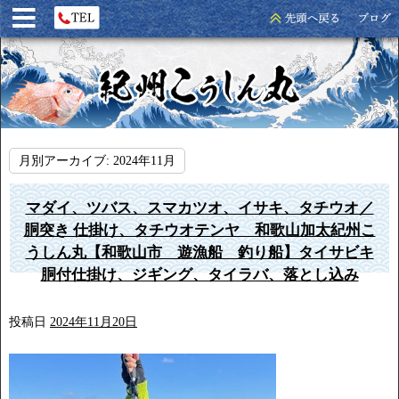
月別アーカイブ:
2024年11月
マダイ、ツバス、スマカツオ、イサキ、タチウオ／
胴突き 仕掛け、タチウオテンヤ 和歌山加太紀州こ
うしん丸【和歌山市 遊漁船 釣り船】タイサビキ
胴付仕掛け、ジギング、タイラバ、落とし込み
投稿日
2024年11月20日