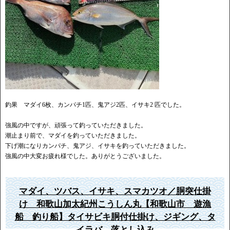
釣果 マダイ6枚、カンパチ1匹、鬼アジ2匹、イサキ2 匹でした。
強風の中ですが、頑張って釣っていただきました。
潮止まり前で、マダイを釣っていただきました。
下げ潮になりカンパチ、鬼アジ、イサキを釣っていただきました。
強風の中大変お疲れ様でした。ありがとうございました。
マダイ、ツバス、イサキ、スマカツオ／胴突仕掛
け 和歌山加太紀州こうしん丸【和歌山市 遊漁
船 釣り船】タイサビキ胴付仕掛け、ジギング、タ
イラバ、落とし込み