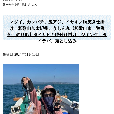
朝一から10時頃までした。
マダイ、カンパチ、鬼アジ、イサキ／胴突き仕掛
け 和歌山加太紀州こうしん丸【和歌山市 遊漁
船 釣り船】タイサビキ胴付仕掛け、ジギング、タ
イラバ、落とし込み
投稿日
2024年11月13日