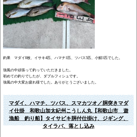
釣果 マダイ8枚、イサキ4匹、ハマチ1匹、ツバス5匹、小鯖1匹でした。
強風の中頑張って釣っていただきました。
初めての釣りでしたが、ダブルフィシュです。
強風の中大変お疲れ様でした。ありがとうございました。
マダイ、ハマチ、ツバス、スマカツオ／胴突きマダ
イ仕掛 和歌山加太紀州こうしん丸【和歌山市 遊
漁船 釣り船】タイサビキ胴付仕掛け、ジギング、
タイラバ、落とし込み