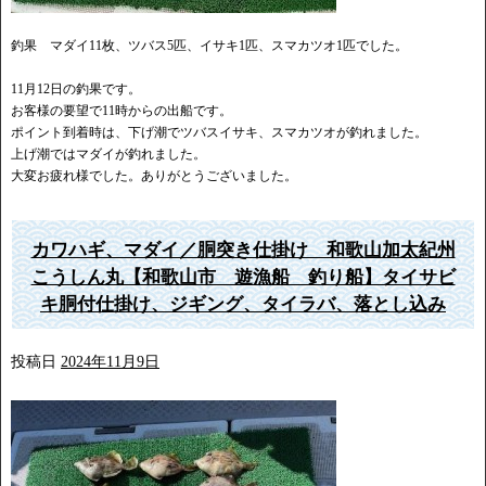
釣果 マダイ11枚、ツバス5匹、イサキ1匹、スマカツオ1匹でした。
11月12日の釣果です。
お客様の要望で11時からの出船です。
ポイント到着時は、下げ潮でツバスイサキ、スマカツオが釣れました。
上げ潮ではマダイが釣れました。
大変お疲れ様でした。ありがとうございました。
カワハギ、マダイ／胴突き仕掛け 和歌山加太紀州
こうしん丸【和歌山市 遊漁船 釣り船】タイサビ
キ胴付仕掛け、ジギング、タイラバ、落とし込み
投稿日
2024年11月9日