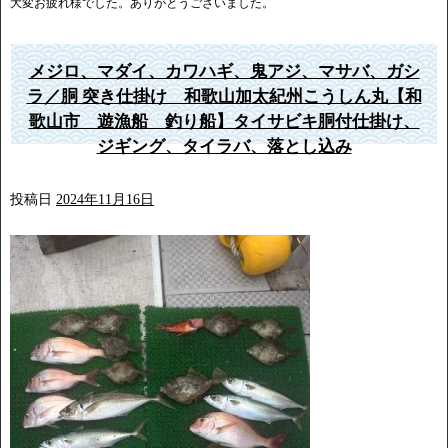
大変お疲れ様でした。ありがとうございました。
メジロ、マダイ、カワハギ、鬼アジ、マサバ、ガシ
ラ／胴 突き仕掛け 和歌山加太紀州こうしん丸【和
歌山市 遊漁船 釣り船】タイサビキ胴付仕掛け、
ジギング、タイラバ、落とし込み
投稿日
2024年11月16日