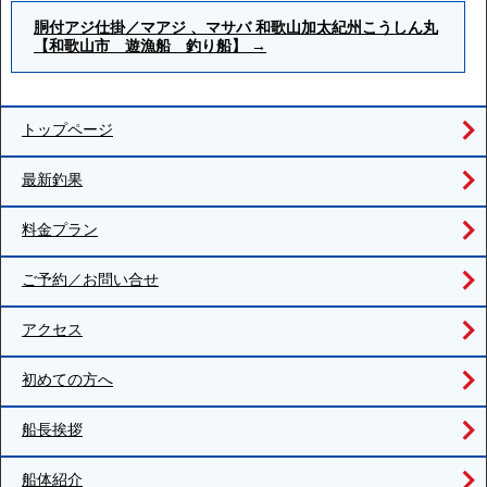
胴付アジ仕掛／マアジ 、マサバ 和歌山加太紀州こうしん丸
【和歌山市 遊漁船 釣り船】
→
トップページ
最新釣果
料金プラン
ご予約／お問い合せ
アクセス
初めての方へ
船長挨拶
船体紹介