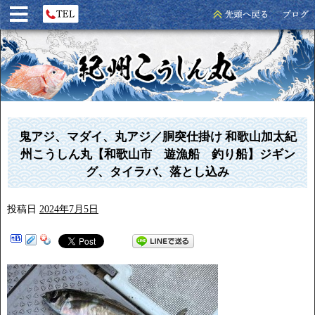
鬼アジ、マダイ、丸アジ／胴突仕掛け 和歌山加太紀
州こうしん丸【和歌山市 遊漁船 釣り船】ジギン
グ、タイラバ、落とし込み
投稿日
2024年7月5日