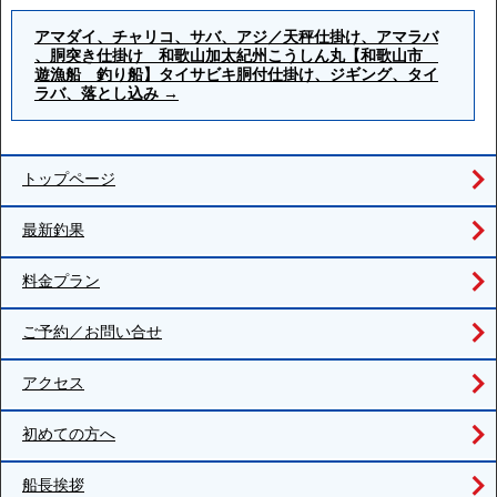
アマダイ、チャリコ、サバ、アジ／天秤仕掛け、アマラバ
、胴突き仕掛け 和歌山加太紀州こうしん丸【和歌山市
遊漁船 釣り船】タイサビキ胴付仕掛け、ジギング、タイ
ラバ、落とし込み
→
トップページ
最新釣果
料金プラン
ご予約／お問い合せ
アクセス
初めての方へ
船長挨拶