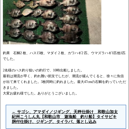
釣果 石鯛2 枚、ハス15枚、マダイ 2 枚、カワハギ2 匹、ウマズラハギ1匹他1匹
でした。
2名様のハス釣り狙いの釣行で、10時出船しました。
最初は潮流が早く、釣れ難い状況でしたが、潮流が緩んでくると、徐々に魚信
が出て来てくれました。3枚同時に釣れました。最大47cmの石鯛を釣っていただ
きました。
大変お疲れ様でした。ありがとうございました。
←
サゴシ、アマダイ／ジギング、天秤仕掛け 和歌山加太
紀州こうしん丸【和歌山市 遊漁船 釣り船】タイサビキ
胴付仕掛け、ジギング、タイラバ、落とし込み