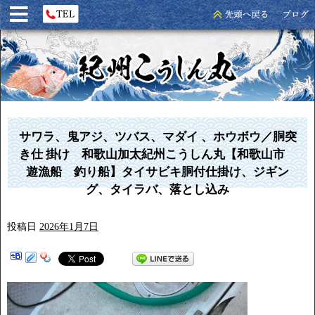
サワラ、鬼アジ、ツバス、マダイ 、ホウボウ／胴突
き仕 掛け 和歌山加太紀州こうしん丸【和歌山市
遊漁船 釣り船】タイサビキ胴付仕掛け、ジギン
グ、タイラバ、落とし込み
投稿日
2026年1月7日