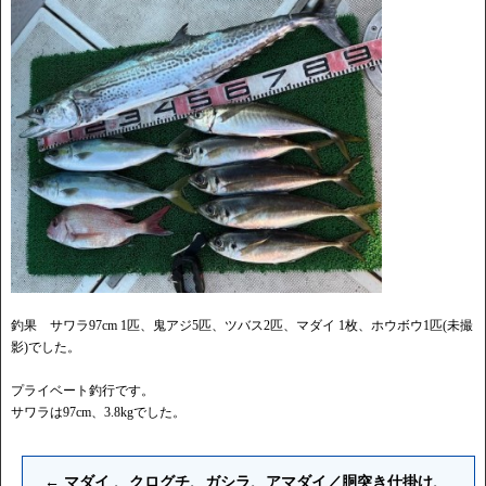
釣果 サワラ97cm 1匹、鬼アジ5匹、ツバス2匹、マダイ 1枚、ホウボウ1匹(未撮
影)でした。
プライベート釣行です。
サワラは97cm、3.8kgでした。
←
マダイ 、クログチ、ガシラ、アマダイ／胴突き仕掛け、