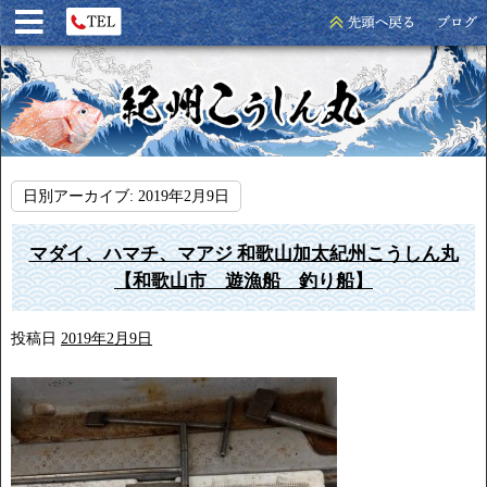
日別アーカイブ:
2019年2月9日
マダイ、ハマチ、マアジ 和歌山加太紀州こうしん丸
【和歌山市 遊漁船 釣り船】
投稿日
2019年2月9日