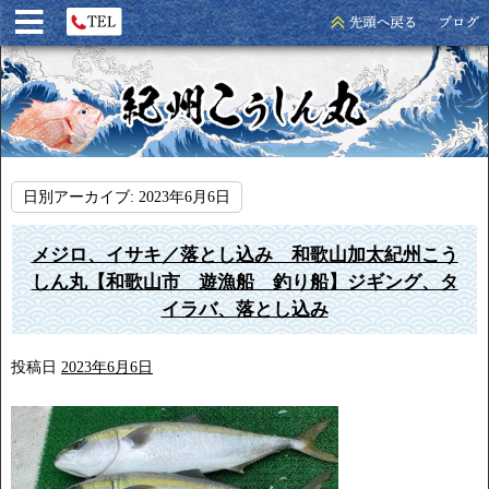
日別アーカイブ:
2023年6月6日
メジロ、イサキ／落とし込み 和歌山加太紀州こう
しん丸【和歌山市 遊漁船 釣り船】ジギング、タ
イラバ、落とし込み
投稿日
2023年6月6日