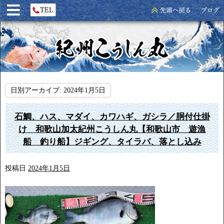
日別アーカイブ:
2024年1月5日
石鯛、ハス、マダイ、カワハギ、ガシラ／胴付仕掛
け 和歌山加太紀州こうしん丸【和歌山市 遊漁
船 釣り船】ジギング、タイラバ、落とし込み
投稿日
2024年1月5日