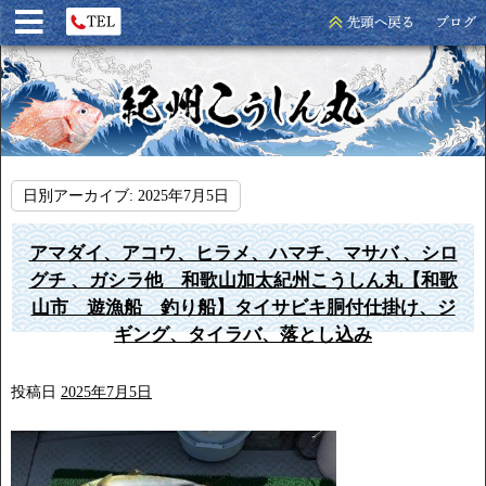
日別アーカイブ:
2025年7月5日
アマダイ、アコウ、ヒラメ、ハマチ、マサバ 、シロ
グチ 、ガシラ他 和歌山加太紀州こうしん丸【和歌
山市 遊漁船 釣り船】タイサビキ胴付仕掛け、ジ
ギング、タイラバ、落とし込み
投稿日
2025年7月5日