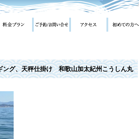
ギング、天秤仕掛け 和歌山加太紀州こうしん丸
釣り船】タイサビキ胴付仕掛け、ジギング、タイ