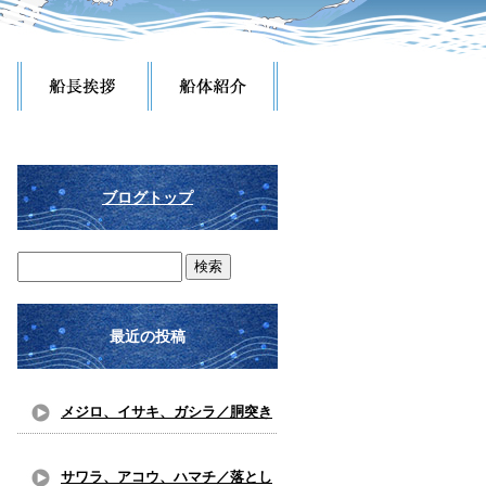
ブログトップ
最近の投稿
メジロ、イサキ、ガシラ／胴突き
仕掛け
サワラ、アコウ、ハマチ／落とし