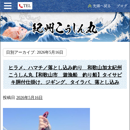
日別アーカイブ:
2026年5月16日
ヒラメ、ハマチ／落とし込み釣り 和歌山加太紀州
こうしん丸【和歌山市 遊漁船 釣り船】タイサビ
キ胴付仕掛け、ジギング、タイラバ、落とし込み
投稿日
2026年5月16日