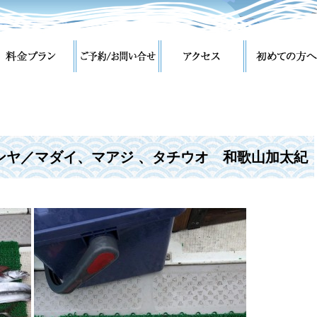
ンヤ／マダイ、マアジ 、タチウオ 和歌山加太紀
市 遊漁船 釣り船】