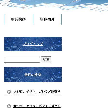
ブログトップ
最近の投稿
メジロ、イサキ、ガシラ／胴突き
仕掛け
サワラ、アコウ、ハマチ／落とし