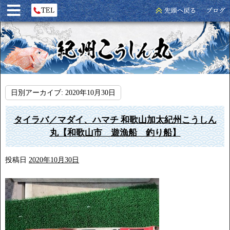
日別アーカイブ:
2020年10月30日
タイラバ／マダイ、ハマチ 和歌山加太紀州こうしん
丸【和歌山市 遊漁船 釣り船】
投稿日
2020年10月30日