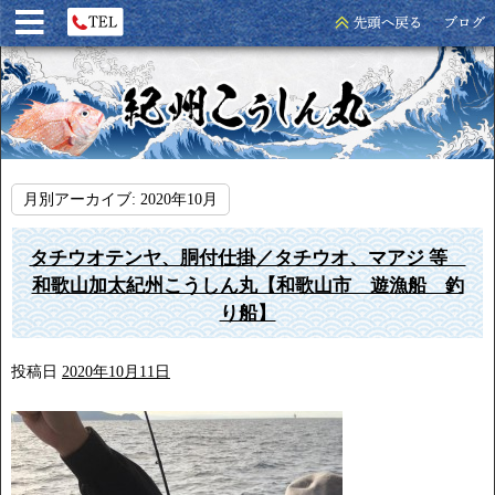
月別アーカイブ:
2020年10月
タチウオテンヤ、胴付仕掛／タチウオ、マアジ 等
和歌山加太紀州こうしん丸【和歌山市 遊漁船 釣
り船】
投稿日
2020年10月11日