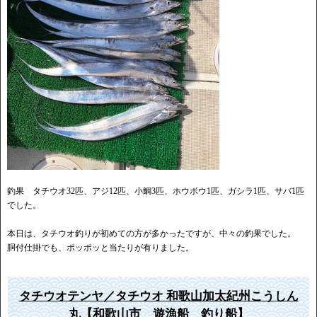
釣果 タチウオ32匹、アジ12匹、小鯛3匹、ホウボウ1匹、ガシラ1匹、サバ1匹
でした。
本日は、タチウオ釣りが初めての方が多かったですが、中々の釣果でした。
胴付仕掛でも、ポッポッと当たりが有りました。
タチウオテンヤ／タチウオ 和歌山加太紀州こうしん
丸【和歌山市 遊漁船 釣り船】